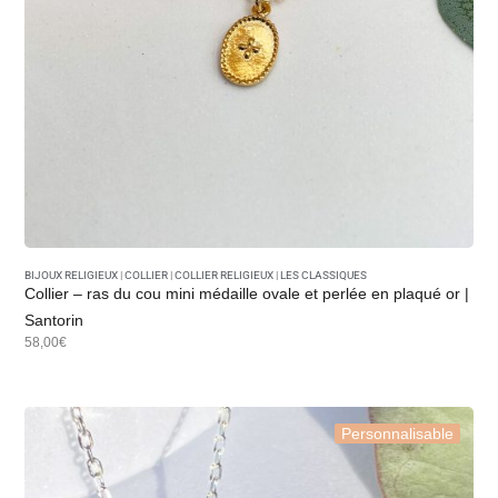
Les
colliers religieux pour femme
signés
Gemmes…&
Vous
s’offrent à toutes les générations :
de la jeune fille à sa première communion à la femme
accomplie, en passant par la mère, la marraine ou la
grand-mère.
Ils symbolisent la
transmission, la foi et l’amour
, dans
un bijou à la fois intemporel et personnel.
Offrir un collier religieux, c’est offrir
bien plus qu’un
bijou
: c’est offrir un
signe de foi
, un
souvenir précieux
,
une
présence bienveillante
à porter près du cœur.
BIJOUX RELIGIEUX
|
COLLIER
|
COLLIER RELIGIEUX
|
LES CLASSIQUES
Collier – ras du cou mini médaille ovale et perlée en plaqué or |
🎁 Quand offrir un collier
Santorin
religieux ?
58,00€
Pour un
baptême
, une
communion
ou une
confirmation
;
Personnalisable
Pour célébrer un
mariage
ou un
engagement
spirituel
;