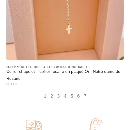
BIJOUX MÈRE- FILLE
|
BIJOUX RELIGIEUX
|
COLLIER RELIGIEUX
Collier chapelet – collier rosaire en plaqué Or | Notre dame du
Rosaire
68,00€
1
2
3
4
5
6
7