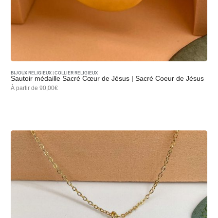
Médaille miraculeuse
, signe de foi et de
confiance, inspirée de la vision de sainte Catherine
Labouré ;
Croix revisitées
, fines, modernes et élégantes,
pour un style spirituel et raffiné ;
BIJOUX RELIGIEUX
|
COLLIER RELIGIEUX
Sautoir médaille Sacré Cœur de Jésus | Sacré Coeur de Jésus
Colombe du Saint-Esprit
, symbole d’espérance,
À partir de 90,00€
de paix et de renouveau ;
Médailles personnalisables
, à graver selon votre
cœur.
Chaque création est pensée pour refléter la beauté de la
foi, tout en s’inscrivant dans les codes de la
joaillerie
moderne
: lignes épurées, finitions soignées, et éclat
subtil.
🌿 Des bijoux à porter ou à offrir