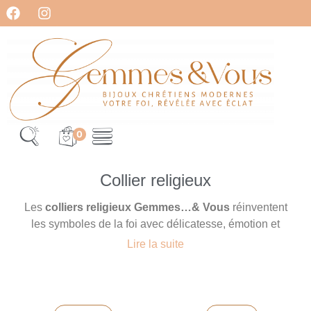
0
Collier religieux
Les
colliers religieux Gemmes…& Vous
réinventent
les symboles de la foi avec délicatesse, émotion et
modernité.
Lire la suite
Pensés pour la femme croyante d’aujourd’hui, ces
bijoux chrétiens modernes
allient la beauté du geste
artisanal à la profondeur du symbole spirituel.