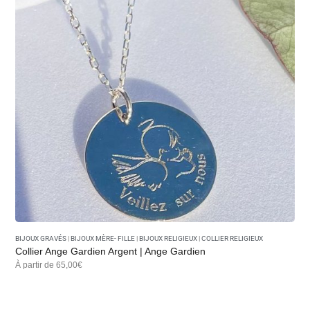
Pour un
anniversaire
, la
fête des mères
ou
Noël
;
Ou simplement pour
se faire du bien
, se rappeler
l’essentiel et affirmer sa foi au quotidien.
🌸
Les colliers religieux Gemmes…& Vous
sont des
bijoux d’âme :
raffinés, porteurs de sens et conçus pour durer.
Des créations en
petite série
, à la croisée du
bijou
intemporel
et du
témoignage spirituel
, à porter comme
un éclat de lumière près du cœur.
BIJOUX GRAVÉS
|
BIJOUX MÈRE- FILLE
|
BIJOUX RELIGIEUX
|
COLLIER RELIGIEUX
Collier Ange Gardien Argent | Ange Gardien
À partir de 65,00€