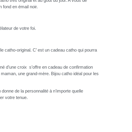
atho très original et au goût du jour. A vous de
n fond en émail noir.
lateur de votre foi.
le catho-original. C’ est un cadeau catho qui pourra
orné d’une croix s’offre en cadeau de confirmation
e maman, une grand-mère. Bijou catho idéal pour les
u donne de la personnalité à n’importe quelle
er votre tenue.