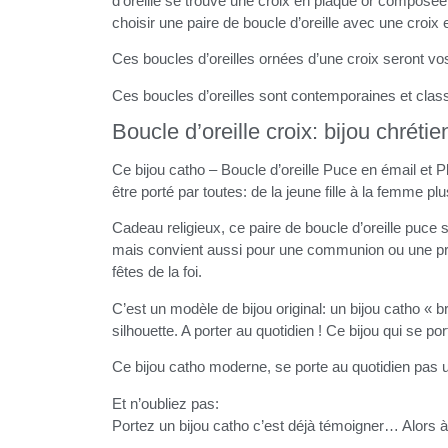
d’oreille se trouve une croix en plaqué or composée d
choisir une paire de boucle d’oreille avec une croix 
Ces boucles d’oreilles ornées d’une croix seront vos 
Ces boucles d’oreilles sont contemporaines et classiqu
Boucle d’oreille croix: bijou chrét
Ce bijou catho – Boucle d’oreille Puce en émail et P
être porté par toutes: de la jeune fille à la femme pl
Cadeau religieux, ce paire de boucle d’oreille puce 
mais convient aussi pour une communion ou une prof
fêtes de la foi.
C’est un modèle de bijou original: un bijou catho « 
silhouette. A porter au quotidien ! Ce bijou qui se
Ce bijou catho moderne, se porte au quotidien pas u
Et n’oubliez pas:
Portez un bijou catho c’est déjà témoigner… Alors à 