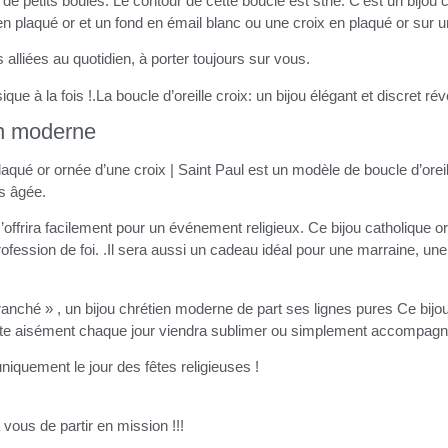
e petits boules. Le contour de cette boucle est strié. C’est un bijou c
en plaqué or et un fond en émail blanc ou une croix en plaqué or sur u
alliées au quotidien, à porter toujours sur vous.
e à la fois !.La boucle d’oreille croix: un bijou élégant et discret révé
ien moderne
laqué or ornée d’une croix | Saint Paul est un modèle de boucle d’oreil
us âgée.
s’offrira facilement pour un événement religieux. Ce bijou catholique 
ession de foi. .Il sera aussi un cadeau idéal pour une marraine, un
branché » , un bijou chrétien moderne de part ses lignes pures Ce bijo
 porte aisément chaque jour viendra sublimer ou simplement accompagn
niquement le jour des fêtes religieuses !
vous de partir en mission !!!