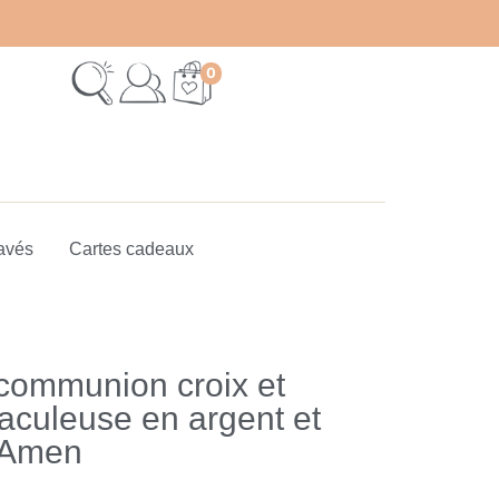
0
avés
Cartes cadeaux
 communion croix et
aculeuse en argent et
| Amen