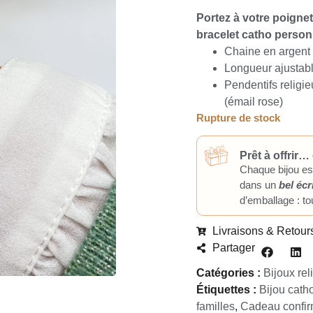
Portez à votre poignet
bracelet catho personn
Chaine en argent
Longueur ajustabl
Pendentifs religie
(émail rose)
Rupture de stock
Prêt à offrir… 
Chaque bijou es
dans un
bel écr
d’emballage : tou
Livraisons & Retour
Partager
Catégories :
Bijoux rel
Étiquettes :
Bijou cat
familles
,
Cadeau confir