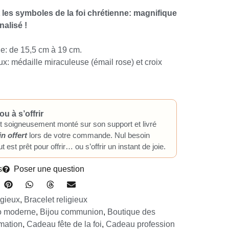
 les symboles de la foi chrétienne: magnifique
alisé !
e: de 15,5 cm à 19 cm.
ux: médaille miraculeuse (émail rose) et croix
ou à s’offrir
t soigneusement monté sur son support et livré
in offert
lors de votre commande. Nul besoin
t est prêt pour offrir… ou s’offrir un instant de joie.
s
Poser une question
igieux
,
Bracelet religieux
ho moderne
,
Bijou communion
,
Boutique des
mation
,
Cadeau fête de la foi
,
Cadeau profession