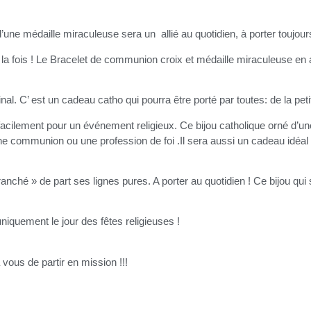
’une médaille miraculeuse sera un allié au quotidien, à porter toujour
la fois ! Le Bracelet de communion croix et médaille miraculeuse en a
al. C’ est un cadeau catho qui pourra être porté par toutes: de la peti
 facilement pour un événement religieux. Ce bijou catholique orné d’un
ne communion ou une profession de foi .Il sera aussi un cadeau idé
branché » de part ses lignes pures. A porter au quotidien ! Ce bijou q
niquement le jour des fêtes religieuses !
vous de partir en mission !!!