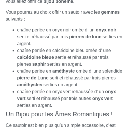
vous allez offrir ce
bijou bohème
.
Vous pourrez au choix offrir un sautoir avec les
gemmes
suivants :
chaîne perlée en onyx noir ornée d’ un
onyx noir
serti et réhaussé par trois
pierres de lune
serties en
argent.
chaîne perlée en calcédoine bleu ornée d’ une
calcédoine bleue
sertie et réhaussé par trois
pierres
saphir
serties en argent.
chaîne perlée en
améthyste
ornée d’ une splendide
pierre de Lune
serti et réhaussé par trois pierres
améthystes
serties en argent.
chaîne perlée en onyx vert rehaussée d’ un
onyx
vert
serti et réhaussé par trois autres
onyx vert
serties en argent.
Un Bijou pour les Âmes Romantiques !
Ce sautoir est bien plus qu’un simple accessoire, c’est