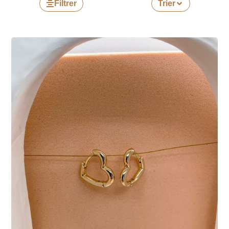
Filtrer
Trier
Nous mentionnons également des bijoux gravés et
personnalisés, pour que votre maman se sente spéciale
et unique. Que ce soit pour un bijou maman naissance,
un bijou maman personnalisé, un bijou maman et moi,
ou un bijou à partager entre maman et bébé, trouvez le
bijou parfait pour votre maman parmi notre large
sélection.
Tous nos bijoux maman sont conçus avec le plus grand
soin, la gravure des médailles personnalisées est une
gravure de joaillerie. Les bijoux de Gemmes … & Vous
sont le parfait cadeau pour votre maman et vous serez
fiers de voir à quel point elle les aime.
Que ce soit des bijoux maman bébé ou des bijoux
maman pour une occasion spéciale, nous sommes sûrs
que votre maman vous en sera reconnaissante !